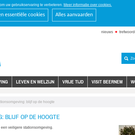
om uw gebruikservaring te verbeteren.
Meer informatie over cookies.
en essentiële cookies
Alles aanvaarden
nieuws
trefwoor
naar
inhoud
Zoeken
ING
LEVEN EN WELZIJN
VRIJE TIJD
VISIT BEERNEM
W
tionsomgeving: blijf op de hoogte
: BLIJF OP DE HOOGTE
een veiligere stationsomgeving.