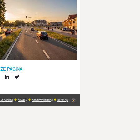
EZE PAGINA
ebook
LinkedIn
Toevoegen
aan
favorieten
sverklaring
privacy
cookieverklaring
sitemap