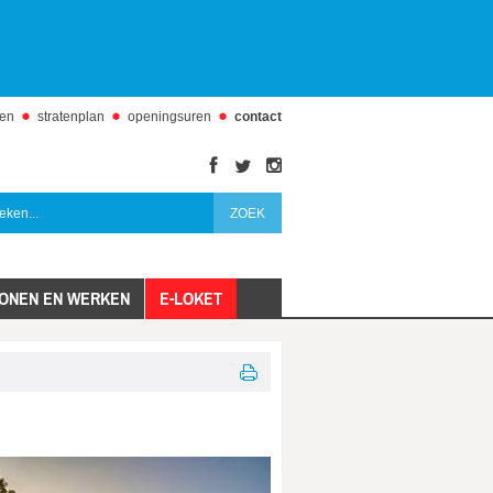
den
stratenplan
openingsuren
contact
facebook
twitter
instagram
ONEN EN WERKEN
E-LOKET