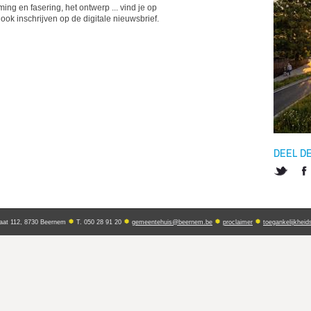
ming en fasering, het ontwerp ... vind je op
e ook inschrijven op de digitale nieuwsbrief.
DEEL D
Twitter
Fac
aat 112, 8730 Beernem
T. 050 28 91 20
gemeentehuis@beernem.be
proclaimer
toegankelijkheid