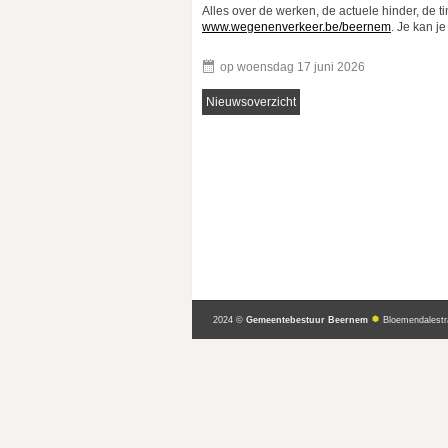
Alles over de werken, de actuele hinder, de ti
www.wegenenverkeer.be/beernem
. Je kan j
op
woensdag 17 juni 2026
Nieuwsoverzicht
2024 ©
Gemeentebestuur Beernem
Bloemendalestr