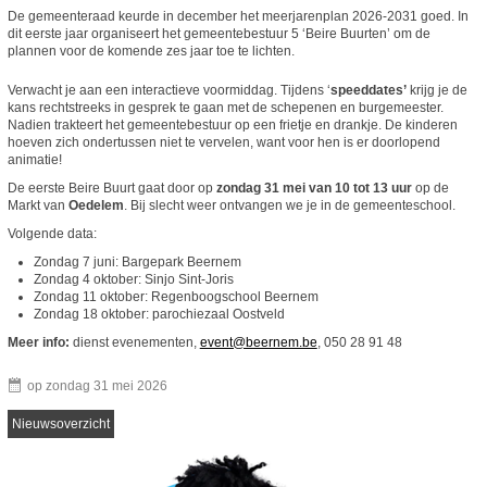
De gemeenteraad keurde in december het meerjarenplan 2026-2031 goed. In
dit eerste jaar organiseert het gemeentebestuur 5 ‘Beire Buurten’ om de
plannen voor de komende zes jaar toe te lichten.
Verwacht je aan een interactieve voormiddag. Tijdens ‘
speeddates’
krijg je de
kans rechtstreeks in gesprek te gaan met de schepenen en burgemeester.
Nadien trakteert het gemeentebestuur op een frietje en drankje. De kinderen
hoeven zich ondertussen niet te vervelen, want voor hen is er doorlopend
animatie!
De eerste Beire Buurt gaat door op
zondag 31 mei van 10 tot 13 uur
op de
Markt van
Oedelem
. Bij slecht weer ontvangen we je in de gemeenteschool.
Volgende data:
Zondag 7 juni: Bargepark Beernem
Zondag 4 oktober: Sinjo Sint-Joris
Zondag 11 oktober: Regenboogschool Beernem
Zondag 18 oktober: parochiezaal Oostveld
Meer info:
dienst evenementen,
event@beernem.be
, 050 28 91 48
op
zondag 31 mei 2026
Nieuwsoverzicht