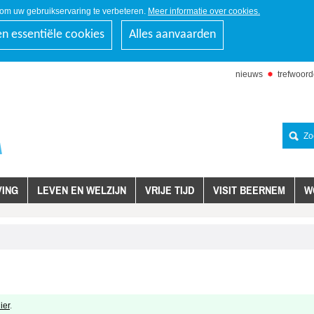
om uw gebruikservaring te verbeteren.
Meer informatie over cookies.
en essentiële cookies
Alles aanvaarden
nieuws
trefwoor
naar
inhoud
Zoeken
ING
LEVEN EN WELZIJN
VRIJE TIJD
VISIT BEERNEM
W
ier
.