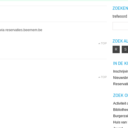
ZOEKEN
trefwoord
via reservaties.beernem.be
ZOEK A
TOP
R
S
IN DE K
Inschrijvi
TOP
Nieuwsbr
Reservat
ZOEK O
Activiteit
Bibliothe
Burgerza
Huis van 