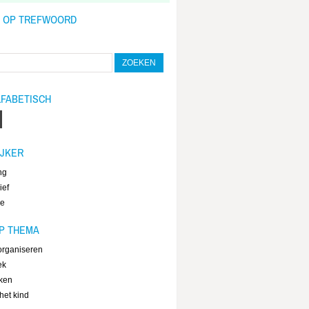
 OP TREFWOORD
LFABETISCH
IJKER
ng
ief
ie
P THEMA
 organiseren
ek
ken
het kind