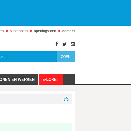
den
stratenplan
openingsuren
contact
facebook
twitter
instagram
ONEN EN WERKEN
E-LOKET