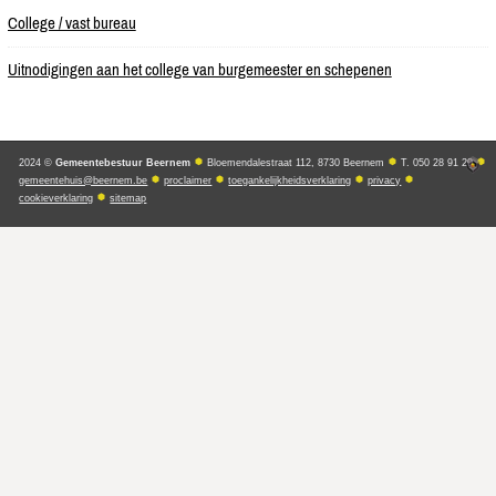
College / vast bureau
Uitnodigingen aan het college van burgemeester en schepenen
2024 ©
Gemeentebestuur Beernem
Bloemendalestraat 112, 8730 Beernem
T. 050 28 91 20
gemeentehuis@beernem.be
proclaimer
toegankelijkheidsverklaring
privacy
cookieverklaring
sitemap