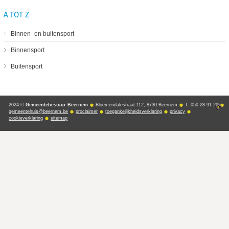
A TOT Z
Binnen- en buitensport
Binnensport
Buitensport
2024 ©
Gemeentebestuur Beernem
Bloemendalestraat 112, 8730 Beernem
T. 050 28 91 20
gemeentehuis@beernem.be
proclaimer
toegankelijkheidsverklaring
privacy
cookieverklaring
sitemap