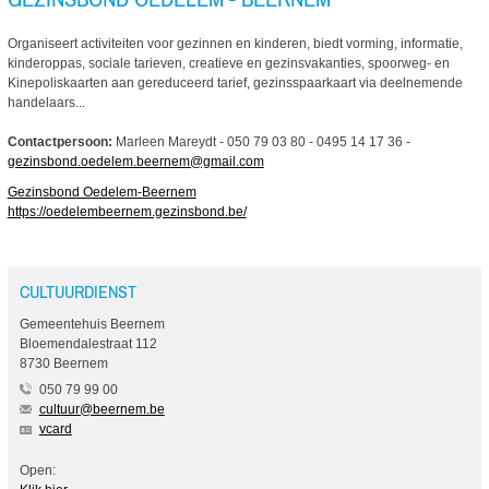
Organiseert activiteiten voor gezinnen en kinderen, biedt vorming, informatie,
kinderoppas, sociale tarieven, creatieve en gezinsvakanties, spoorweg- en
Kinepoliskaarten aan gereduceerd tarief, gezinsspaarkaart via deelnemende
handelaars...
Contactpersoon:
Marleen Mareydt - 050 79 03 80 - 0495 14 17 36 -
gezinsbond.oedelem.beernem@gmail.com
Gezinsbond Oedelem-Beernem
https://oedelembeernem.gezinsbond.be/
CULTUURDIENST
Gemeentehuis Beernem
Bloemendalestraat 112
8730 Beernem
050 79 99 00
cultuur@beernem.be
vcard
Open: