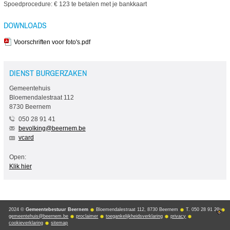
Spoedprocedure: € 123 te betalen met je bankkaart
DOWNLOADS
Voorschriften voor foto's.pdf
DIENST BURGERZAKEN
Gemeentehuis
Bloemendalestraat 112
8730 Beernem
050 28 91 41
bevolking@beernem.be
vcard
Open:
Klik hier
2024 ©
Gemeentebestuur Beernem
Bloemendalestraat 112, 8730 Beernem
T. 050 28 91 20
gemeentehuis@beernem.be
proclaimer
toegankelijkheidsverklaring
privacy
cookieverklaring
sitemap