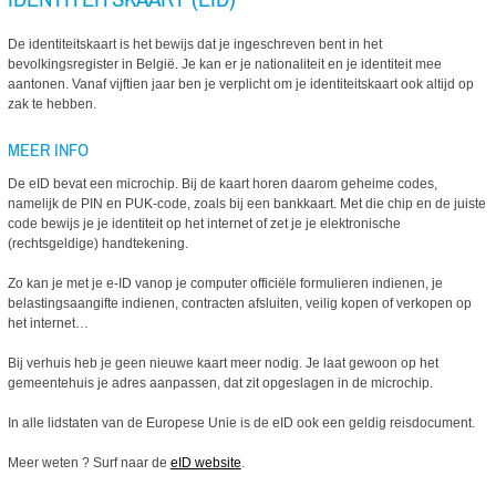
De identiteitskaart is het bewijs dat je ingeschreven bent in het
bevolkingsregister in België. Je kan er je nationaliteit en je identiteit mee
aantonen. Vanaf vijftien jaar ben je verplicht om je identiteitskaart ook altijd op
zak te hebben.
MEER INFO
De eID bevat een microchip. Bij de kaart horen daarom geheime codes,
namelijk de PIN en PUK-code, zoals bij een bankkaart. Met die chip en de juiste
code bewijs je je identiteit op het internet of zet je je elektronische
(rechtsgeldige) handtekening.
Zo kan je met je e-ID vanop je computer officiële formulieren indienen, je
belastingsaangifte indienen, contracten afsluiten, veilig kopen of verkopen op
het internet…
Bij verhuis heb je geen nieuwe kaart meer nodig. Je laat gewoon op het
gemeentehuis je adres aanpassen, dat zit opgeslagen in de microchip.
In alle lidstaten van de Europese Unie is de eID ook een geldig reisdocument.
Meer weten ? Surf naar de
eID website
.