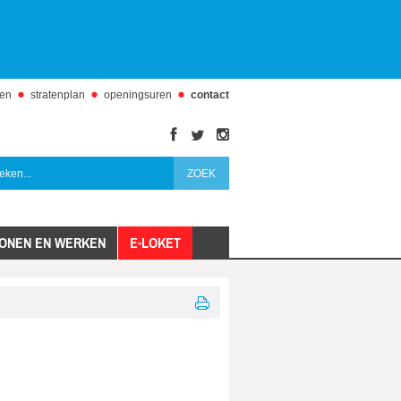
den
stratenplan
openingsuren
contact
facebook
twitter
instagram
ONEN EN WERKEN
E-LOKET