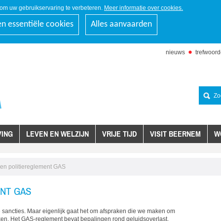
om uw gebruikservaring te verbeteren.
Meer informatie over cookies.
en essentiële cookies
Alles aanvaarden
nieuws
trefwoor
naar
inhoud
Zoeken
ING
LEVEN EN WELZIJN
VRIJE TIJD
VISIT BEERNEM
W
en politiereglement GAS
NT GAS
e sancties. Maar eigenlijk gaat het om afspraken die we maken om
ken. Het GAS-reglement bevat bepalingen rond geluidsoverlast,