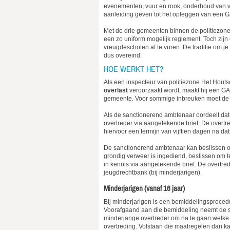
evenementen, vuur en rook, onderhoud van 
aanleiding geven tot het opleggen van een 
Met de drie gemeenten binnen de politiezo
een zo uniform mogelijk reglement. Toch zijn 
vreugdeschoten af te vuren. De traditie om je
dus overeind.
HOE WERKT HET?
Als een inspecteur van politiezone Het Hout
overlast
veroorzaakt wordt, maakt hij een G
gemeente. Voor sommige inbreuken moet de v
Als de sanctionerend ambtenaar oordeelt dat 
overtreder via aangetekende brief. De overtre
hiervoor een termijn van vijftien dagen na dat
De sanctionerend ambtenaar kan beslissen om 
grondig verweer is ingediend, beslissen om te
in kennis via aangetekende brief. De overtred
jeugdrechtbank (bij minderjarigen).
Minderjarigen (vanaf 16 jaar)
Bij minderjarigen is een bemiddelingsproced
Voorafgaand aan die bemiddeling neemt de s
minderjarige overtreder om na te gaan welke
overtreding. Volstaan die maatregelen dan k