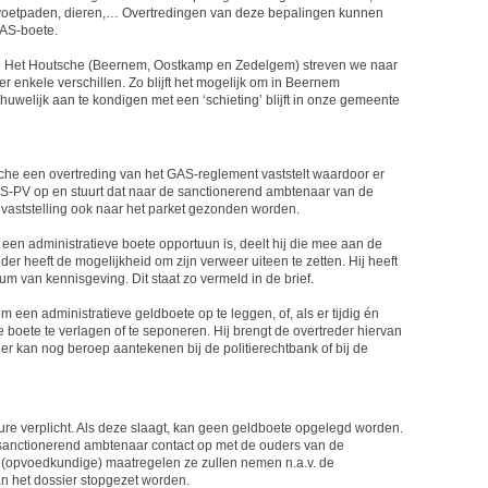
voetpaden, dieren,… Overtredingen van deze bepalingen kunnen
GAS-boete.
ne Het Houtsche (Beernem, Oostkamp en Zedelgem) streven we naar
er enkele verschillen. Zo blijft het mogelijk om in Beernem
 huwelijk aan te kondigen met een ‘schieting’ blijft in onze gemeente
sche een overtreding van het GAS-reglement vaststelt waardoor er
AS-PV op en stuurt dat naar de sanctionerend ambtenaar van de
aststelling ook naar het parket gezonden worden.
een administratieve boete opportuun is, deelt hij die mee aan de
der heeft de mogelijkheid om zijn verweer uiteen te zetten. Hij heeft
um van kennisgeving. Dit staat zo vermeld in de brief.
een administratieve geldboete op te leggen, of, als er tijdig én
 boete te verlagen of te seponeren. Hij brengt de overtreder hiervan
er kan nog beroep aantekenen bij de politierechtbank of bij de
ure verplicht. Als deze slaagt, kan geen geldboete opgelegd worden.
anctionerend ambtenaar contact op met de ouders van de
 (opvoedkundige) maatregelen ze zullen nemen n.a.v. de
an het dossier stopgezet worden.