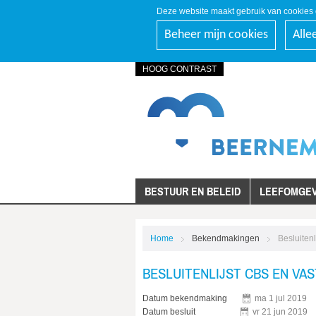
Deze website maakt gebruik van cookies 
Beheer mijn cookies
Alle
HOOG CONTRAST
ga
naar
de
startpagina
BESTUUR EN BELEID
LEEFOMGEV
Home
Bekendmakingen
Besluiten
BESLUITENLIJST CBS EN VAS
Datum bekendmaking
ma
1
jul
2019
Datum besluit
vr
21
jun
2019