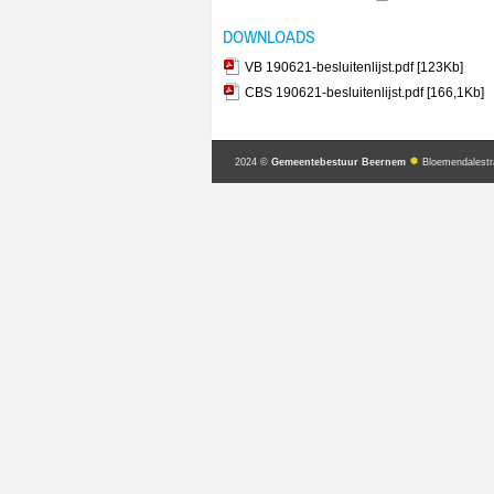
DOWNLOADS
VB 190621-besluitenlijst.pdf [123Kb]
CBS 190621-besluitenlijst.pdf [166,1Kb]
2024 ©
Gemeentebestuur Beernem
Bloemendalestr