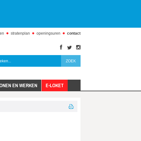
den
stratenplan
openingsuren
contact
facebook
twitter
instagram
ONEN EN WERKEN
E-LOKET