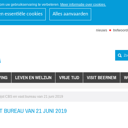
om uw gebruikservaring te verbeteren.
Meer informatie over cookies.
en essentiële cookies
Alles aanvaarden
nieuws
trefwoor
naar
inhoud
Zoeken
ING
LEVEN EN WELZIJN
VRIJE TIJD
VISIT BEERNEM
W
lijst CBS en vast bureau van 21 juni 2019
T BUREAU VAN 21 JUNI 2019