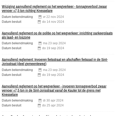
Wijziging aanvullend reglement op het wegverkeer - tonnageverbod zwaar
vervoer +7,5 ton richting Knesselare
Datum bekendmaking
vr
22
nov
2024
Datum besluit
do
14
nov
2024
Aanvullend reglement op de politie op het wegverkeer: inrichting parkeerplaats
als laad- en loszone
Datum bekendmaking
ma
23
sep
2024
Datum besluit
do
19
sep
2024
Aanvullend reglement: Invoeren fietsstraat en afschaffen fietspad in de Sint-
Jorisstraat (deel gemeenteweg)
Datum bekendmaking
ma
23
sep
2024
Datum besluit
do
19
sep
2024
Aanvullend reglement op het wegverkeer - invoeren tonnageverbod zwaar
vervoer +7,5 ton in de Sint-Jorisstraat vanaf de Kauter tot de grens met
Knesselare
Datum bekendmaking
di
30
apr
2024
Datum besluit
do
25
apr
2024