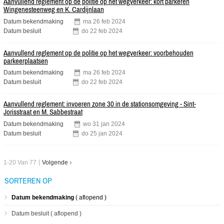
Aanvullend reglement op de politie op het wegverkeer: kort parkeren
Wingenesteenweg en K. Cardijnlaan
Datum bekendmaking
ma
26
feb
2024
Datum besluit
do
22
feb
2024
Aanvullend reglement op de politie op het wegverkeer: voorbehouden
parkeerplaatsen
Datum bekendmaking
ma
26
feb
2024
Datum besluit
do
22
feb
2024
Aanvullend reglement: invoeren zone 30 in de stationsomgeving - Sint-
Jorisstraat en M. Sabbestraat
Datum bekendmaking
wo
31
jan
2024
Datum besluit
do
25
jan
2024
1-20 Van 77
Volgende
SORTEREN OP
Datum bekendmaking
aflopend
Datum besluit
aflopend