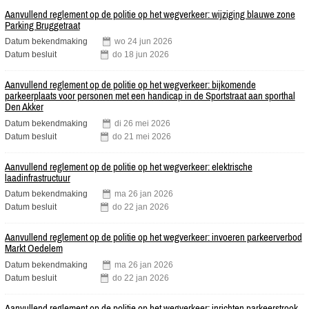
OVERZICHTSLIJST
Aanvullend reglement op de politie op het wegverkeer: wijziging blauwe zone
DOCUMENTEN
Parking Bruggetraat
Datum bekendmaking
wo
24
jun
2026
Datum besluit
do
18
jun
2026
Aanvullend reglement op de politie op het wegverkeer: bijkomende
parkeerplaats voor personen met een handicap in de Sportstraat aan sporthal
Den Akker
Datum bekendmaking
di
26
mei
2026
Datum besluit
do
21
mei
2026
Aanvullend reglement op de politie op het wegverkeer: elektrische
laadinfrastructuur
Datum bekendmaking
ma
26
jan
2026
Datum besluit
do
22
jan
2026
Aanvullend reglement op de politie op het wegverkeer: invoeren parkeerverbod
Markt Oedelem
Datum bekendmaking
ma
26
jan
2026
Datum besluit
do
22
jan
2026
Aanvullend reglement op de politie op het wegverkeer: inrichten parkeerstrook