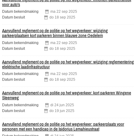
voor auto's
Datum bekendmaking
ma
22
sep
2025
Datum besluit
do
18
sep
2025
Aanvullend reglement op de politie op het wegverkeer: wijziging
parkeerplaatsen kort parkeren binnen blauwe zone Oedelem
Datum bekendmaking
ma
22
sep
2025
Datum besluit
do
18
sep
2025
Aanvullend reglement op de politie op het wegverkeer: wijziging reglementering
elektrische laadinfrastructuur
Datum bekendmaking
ma
22
sep
2025
Datum besluit
do
18
sep
2025
Aanvullend reglement op de politie op het wegverkeer: kort parkeren Wingene
Steenweg
Datum bekendmaking
di
24
jun
2025
Datum besluit
do
19
jun
2025
Aanvullend reglement op de politie op het wegverkeer: parkeerplaats voor
personen met een handicap in de Isidorius Lemahieustraat