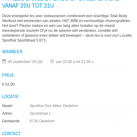
VANAF 20U TOT 21U
Deze energieke les voor volwassenen combineert een krachtige Total Body
Workout met elementen van pilates, HIIT, BBB en eenvoudige choreografieën.
Het doel? Plezier maken en een uur lang alles loslaten op de meest
meeslepende muziek! Of je nu de spieren wilt versterken, conditie wilt
verbeteren of gewoon even lekker wilt bewegen – deze les is voor jou! Locatie:
Sporthal Sportstraat 5 873...
WANNEER
08 september '26 (di)
van
20.00 u
tot
21.00 u
PRIJS
€ 52,00
LOCATIE
Naam
Sporthal Den Akker Oedelem
Adres
Sportstraat 1
Gemeente
8730 Oedelem
CONTACT