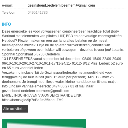
e-mail
gezinsbond.oedelem.beernem@gmail.com
Telefoon
0495141736
INFO
Deze energieke les voor volwassenen combineert een krachtige Total Body
Workout met elementen van pilates, HIIT, BBB en eenvoudige choreografieën.
Het doel? Plezier maken en een uur lang alles loslaten op de meest
meeslepende muziek! Of je nu de spieren wilt versterken, conditie wilt
verbeteren of gewoon even lekker wilt bewegen – deze les is voor jou! Locatie:
Sporthal Sportstraat 5 8730 Oedelem.
13-LESSENREEKS vanaf september tot december: 08/09-15/09-22/09-29/09-
06/10-13/10-20/10-27/10-10/11-17/11-24/11- 01/12- 8/12 Prijs: Leden: 52 euro
en 65 euro voor niet-leden.
Verzekering inclusief bij de Gezinssportfederatie met mogelijkheid voor
teruggave bij de mutualiteit (min. 15 euro per persoon). Min. 12 - max 25
deelnemers. Je brengt mee: flesje water, kleine handdoek en fitness matje.
Info Lindsay Vanhaelemeersch: 0474 80 27 83 of mail naar:
gezinsbond.oedelem.beernem@gmail.com
ENKEL INSCHRIJVEN VIA ONDERSTAANDE LINK:
https://forms.gle/9p7oBo2m35KdeuZM9
Alle activiteiten