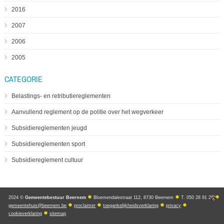
2016
2007
2006
2005
CATEGORIE
Belastings- en retributiereglementen
Aanvullend reglement op de politie over het wegverkeer
Subsidiereglementen jeugd
Subsidiereglementen sport
Subsidiereglement cultuur
2024 ©
Gemeentebestuur Beernem
Bloemendalestraat 112, 8730 Beernem
T. 050 28 91 20
gemeentehuis@beernem.be
proclaimer
toegankelijkheidsverklaring
privacy
cookieverklaring
sitemap