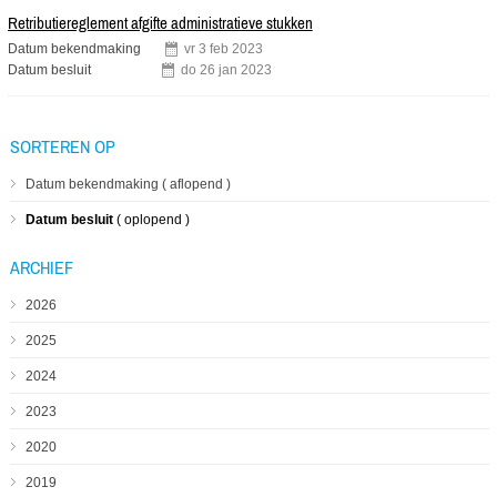
OVERZICHTSLIJST
Retributiereglement afgifte administratieve stukken
DOCUMENTEN
Datum bekendmaking
vr
3
feb
2023
Datum besluit
do
26
jan
2023
SORTEREN OP
Datum bekendmaking
aflopend
Datum besluit
oplopend
ARCHIEF
2026
2025
2024
2023
2020
2019