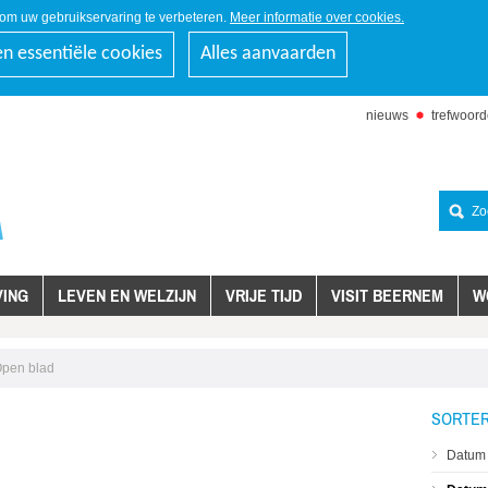
om uw gebruikservaring te verbeteren.
Meer informatie over cookies.
en essentiële cookies
Alles aanvaarden
nieuws
trefwoor
naar
inhoud
Zoeken
ING
LEVEN EN WELZIJN
VRIJE TIJD
VISIT BEERNEM
W
Open blad
SORTER
Datum