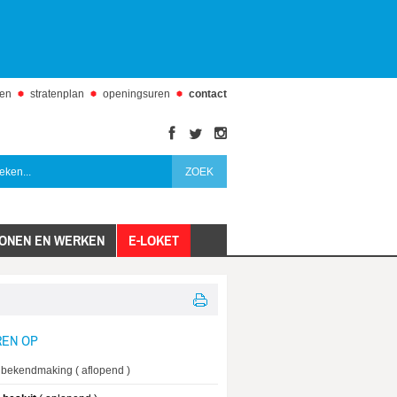
den
stratenplan
openingsuren
contact
facebook
twitter
instagram
ONEN EN WERKEN
E-LOKET
EN OP
 bekendmaking
aflopend